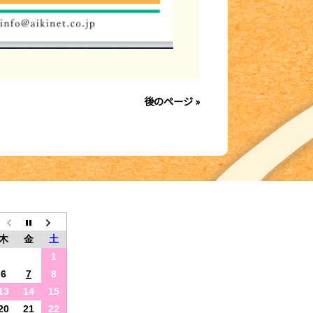
後のページ »
木
金
土
1
6
7
8
13
14
15
20
21
22