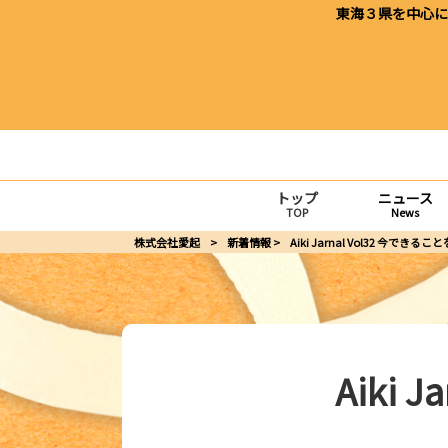
東海３県を中心に
トップ
ニュース
TOP
News
株式会社愛起
>
新着情報
>
Aiki Jarnal Vol32 今できる
Aiki